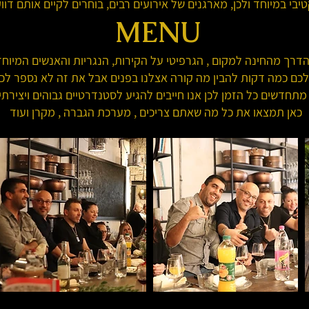
בי במיוחד ולכן, מארגנים של אירועים רבים, בוחרים לקיים אותם דוו
MENU
הדרך מהחינה למקום , הגרפיטי על הקירות, הנגריות והאנשים המיוח
לכם כמה דקות להבין מה קורה אצלנו בפנים אבל את זה לא נספר לכ
מתחדשים כל הזמן לכן אנו חייבים להגיע לסטנדרטיים גבוהים ויצירתיו
כאן תמצאו את כל מה שאתם צריכים , מערכת הגברה , מקרן ועוד