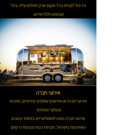
זה יכול לקרות בכל מקום שרק תחלמו עליו, בכל
קונספט ולכל אירוע.
אירועי חברה
אירועי חברה או אירועים עסקיים יצירתיים, מהנים
ובעיקר טעימים
אירועי חברה הפכו לפופולאריים במיוחד בשנים
האחרונות בישראל. חברות רבות מבינות כי קיום